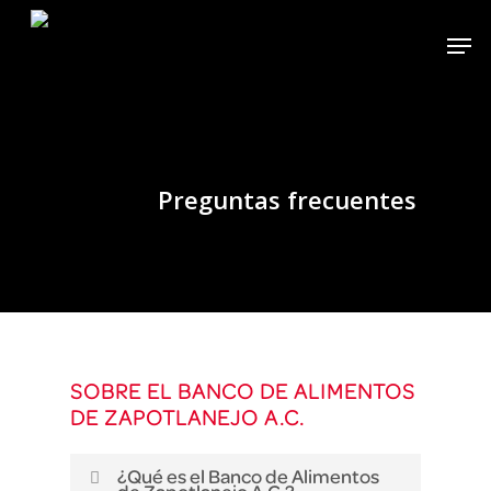
Skip
Men
to
main
content
Preguntas frecuentes
SOBRE EL BANCO DE ALIMENTOS
DE ZAPOTLANEJO A.C.
¿Qué es el Banco de Alimentos