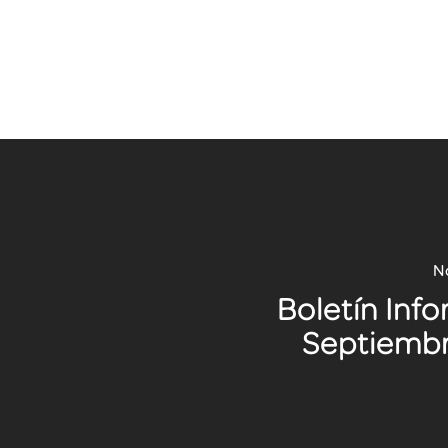
No
Boletín Inf
Septiemb